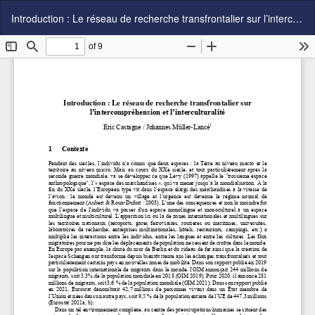
Zu
Introduction : Le réseau de recherche transfrontalier sur l’intercompréhension et l’interculturalité
Artikeldetails
zurückkehren
Her
P
he