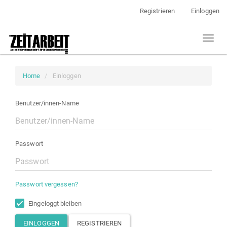
Hauptnavigation
Registrieren
Einloggen
Hauptinhalt
Sidebar
Toggl
naviga
Home
Einloggen
Benutzer/innen-Name
Passwort
Passwort vergessen?
Eingeloggt bleiben
EINLOGGEN
REGISTRIEREN