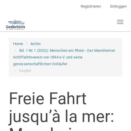
Hauptnavigation
Registrieren
Einloggen
Hauptinhalt
Sidebar
Toggl
naviga
Home
Archiv
Bd. 1 Nr. 1 (2022): Menschen am Rhein - Der Mannheimer
Schiffahrtsverein von 1894 e.V. und seine
genossenschaftlichen Vorläufer
Kapitel
Freie Fahrt
jusqu’à la mer: