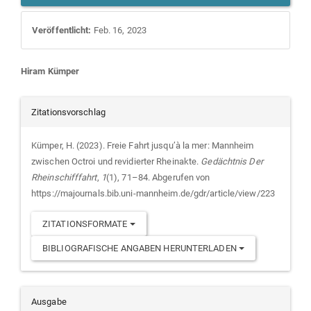
Veröffentlicht:
Feb. 16, 2023
Hauptsächlicher
Hiram Kümper
Artikelinhalt
Artikel-
Zitationsvorschlag
Details
Kümper, H. (2023). Freie Fahrt jusqu’à la mer: Mannheim
zwischen Octroi und revidierter Rheinakte.
Gedächtnis Der
Rheinschifffahrt
,
1
(1), 71–84. Abgerufen von
https://majournals.bib.uni-mannheim.de/gdr/article/view/223
ZITATIONSFORMATE
BIBLIOGRAFISCHE ANGABEN HERUNTERLADEN
Ausgabe