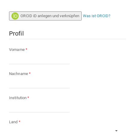
ORCID iD anlegen und verknüpfen
Was ist ORCID?
Profil
Erforderlich
Vorname
*
Erforderlich
Nachname
*
Erforderlich
Institution
*
Erforderlich
Land
*