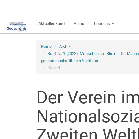
Hauptnavigation
Hauptinhalt
Sidebar
Aktueller Band
Archiv
Über uns
Home
Archiv
Bd. 1 Nr. 1 (2022): Menschen am Rhein - Der Mannh
genossenschaftlichen Vorläufer
Kapitel
Der Verein i
Nationalsozi
Zweiten Welt