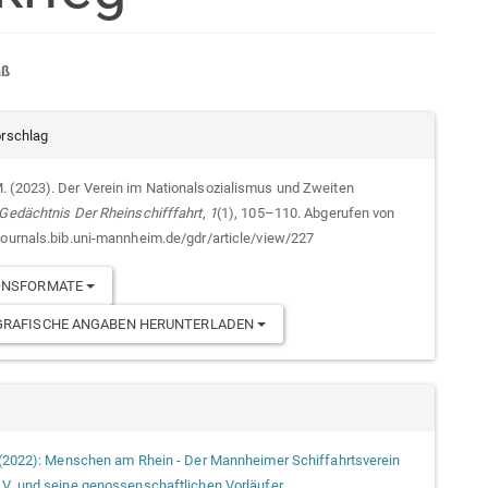
ptsächlicher
aß
kelinhalt
kel-
orschlag
ails
 (2023). Der Verein im Nationalsozialismus und Zweiten
Gedächtnis Der Rheinschifffahrt
,
1
(1), 105–110. Abgerufen von
journals.bib.uni-mannheim.de/gdr/article/view/227
IONSFORMATE
GRAFISCHE ANGABEN HERUNTERLADEN
1 (2022): Menschen am Rhein - Der Mannheimer Schiffahrtsverein
.V. und seine genossenschaftlichen Vorläufer