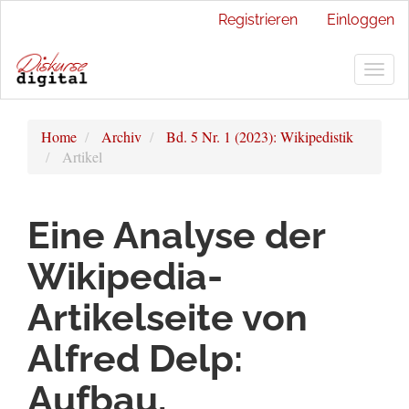
Hauptnavigation
Registrieren
Einloggen
Hauptinhalt
Sidebar
Togg
navig
Home
Archiv
Bd. 5 Nr. 1 (2023): Wikipedistik
Artikel
Eine Analyse der
Wikipedia-
Artikelseite von
Alfred Delp:
Aufbau,