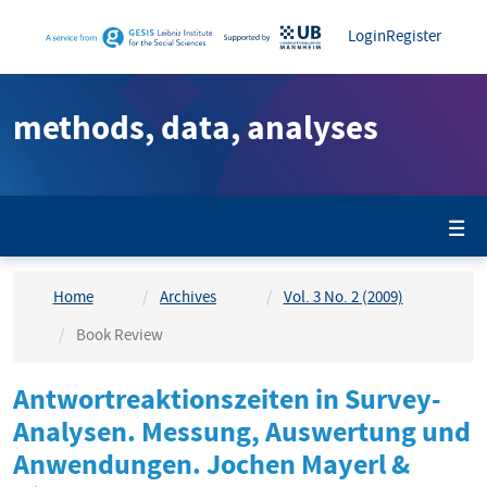
Main
Login
Register
Navigation
Main
Content
methods, data, analyses
Sidebar
Home
Archives
Vol. 3 No. 2 (2009)
Book Review
Antwortreaktionszeiten in Survey-
Analysen. Messung, Auswertung und
Anwendungen. Jochen Mayerl &