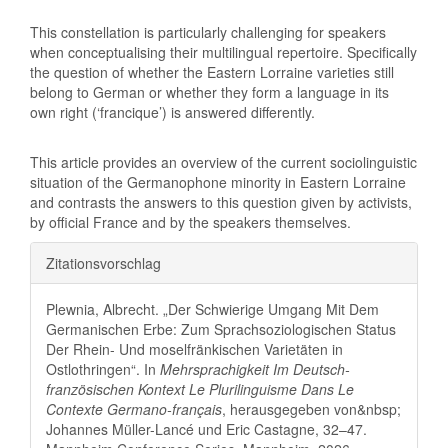
This constellation is particularly challenging for speakers
when conceptualising their multilingual repertoire. Specifically
the question of whether the Eastern Lorraine varieties still
belong to German or whether they form a language in its
own right (‘francique’) is answered differently.
This article provides an overview of the current sociolinguistic
situation of the Germanophone minority in Eastern Lorraine
and contrasts the answers to this question given by activists,
by official France and by the speakers themselves.
Artikel-
Zitationsvorschlag
Details
Plewnia, Albrecht. „Der Schwierige Umgang Mit Dem
Germanischen Erbe: Zum Sprachsoziologischen Status
Der Rhein- Und moselfränkischen Varietäten in
Ostlothringen“. In
Mehrsprachigkeit Im Deutsch-
französischen Kontext Le Plurilinguisme Dans Le
Contexte Germano-français
, herausgegeben von&nbsp;
Johannes Müller-Lancé und Eric Castagne, 32–47.