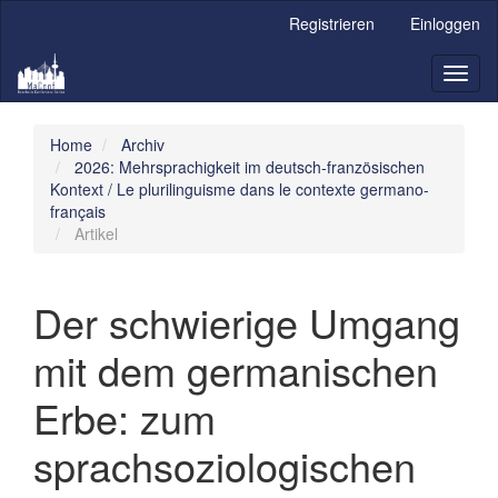
Hauptnavigation
Registrieren
Einloggen
Hauptinhalt
Sidebar
Toggl
naviga
Home
Archiv
2026: Mehrsprachigkeit im deutsch-französischen
Kontext / Le plurilinguisme dans le contexte germano-
français
Artikel
Der schwierige Umgang
mit dem germanischen
Erbe: zum
sprachsoziologischen